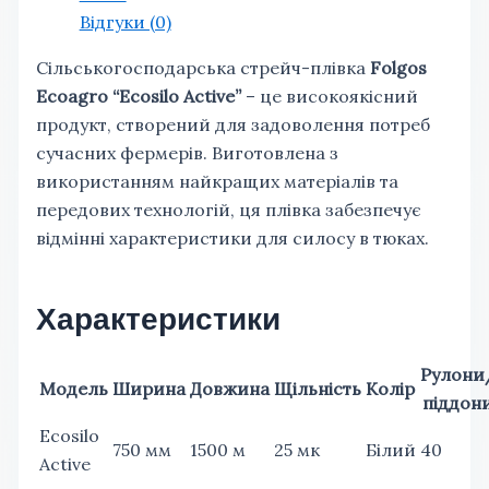
Відгуки (0)
Сільськогосподарська стрейч-плівка
Folgos
Ecoagro “Ecosilo Active”
– це високоякісний
продукт, створений для задоволення потреб
сучасних фермерів. Виготовлена з
використанням найкращих матеріалів та
передових технологій, ця плівка забезпечує
відмінні характеристики для силосу в тюках.
Характеристики
Рулони
Модель
Ширина
Довжина
Щільність
Колір
піддон
Ecosilo
750 мм
1500 м
25 мк
Білий
40
Active