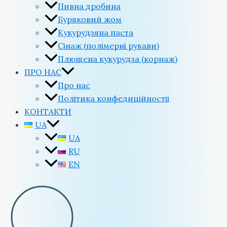
Пивна дробина
Буряковий жом
Кукурудзяна паста
Сінаж (полімерні рукави)
Плющена кукурудза (корнаж)
ПРО НАС
Про нас
Політика конфедиційностіi
КОНТАКТИ
UA
UA
RU
EN