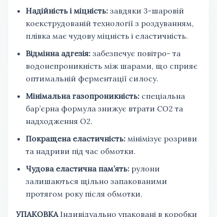
Надійність і міцність:
завдяки 3-шаровій
коекструдованій технології з роздуванням,
плівка має чудову міцність і еластичність.
Відмінна адгезія:
забезпечує повітро- та
водонепроникність між шарами, що сприяє
оптимальній ферментації силосу.
Мінімальна газопроникність:
спеціальна
бар’єрна формула знижує втрати CO2 та
надходження O2.
Покращена еластичність:
мінімізує розриви
та надриви під час обмотки.
Чудова еластична пам’ять:
рулони
залишаються щільно запакованими
протягом року після обмотки.
УПАКОВКА
Індивідуально упаковані в коробки