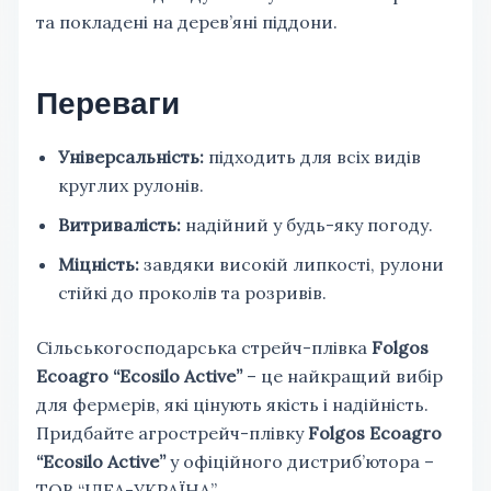
та покладені на дерев’яні піддони.
Переваги
Універсальність:
підходить для всіх видів
круглих рулонів.
Витривалість:
надійний у будь-яку погоду.
Міцність:
завдяки високій липкості, рулони
стійкі до проколів та розривів.
Сільськогосподарська стрейч-плівка
Folgos
Ecoagro “Ecosilo Active”
– це найкращий вибір
для фермерів, які цінують якість і надійність.
Придбайте агрострейч-плівку
Folgos Ecoagro
“Ecosilo Active”
у офіційного дистриб’ютора –
ТОВ “ІДЕА-УКРАЇНА”.