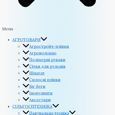
Menu
АГРОТОВАРИ
Агрострейч-плівки
Агроволокно
Полімерні рукави
Сітки для рулонів
Шпагат
Силосні плівки
Біг беги
Інокулянти
Аксесуари
СІЛЬГОСПТЕХНІКА
Пакувальна техніка