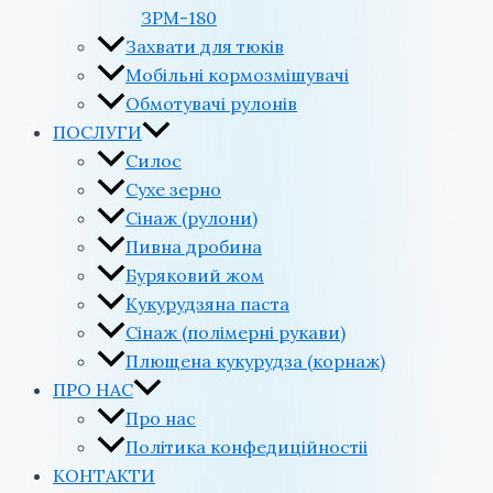
ЗРМ-180
Захвати для тюків
Мобільні кормозмішувачі
Обмотувачі рулонів
ПОСЛУГИ
Силос
Сухе зерно
Сінаж (рулони)
Пивна дробина
Буряковий жом
Кукурудзяна паста
Сінаж (полімерні рукави)
Плющена кукурудза (корнаж)
ПРО НАС
Про нас
Політика конфедиційностіi
КОНТАКТИ