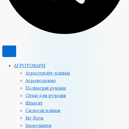
АГРОТОВАРИ
Агрострейч-плівки
Агроволокно
Полімерні рукави
Сітки для рулонів
Шпагат
Силосні плівки
Біг беги
Інокулянти