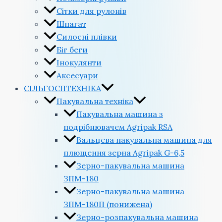
Сітки для рулонів
Шпагат
Силосні плівки
Біг беги
Інокулянти
Аксесуари
СІЛЬГОСПТЕХНІКА
Пакувальна техніка
Пакувальна машина з
подрібнювачем Agripak RSA
Вальцева пакувальна машина для
плющення зерна Agripak G-6,5
Зерно-пакувальна машина
ЗПМ-180
Зерно-пакувальна машина
ЗПМ-180П (понижена)
Зерно-розпакувальна машина