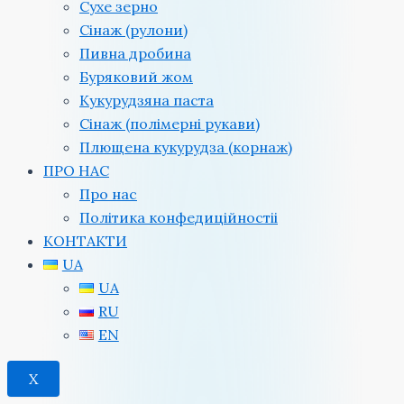
Сухе зерно
Сінаж (рулони)
Пивна дробина
Буряковий жом
Кукурудзяна паста
Сінаж (полімерні рукави)
Плющена кукурудза (корнаж)
ПРО НАС
Про нас
Політика конфедиційностіi
КОНТАКТИ
UA
UA
RU
EN
X