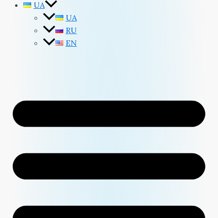
UA
UA
RU
EN