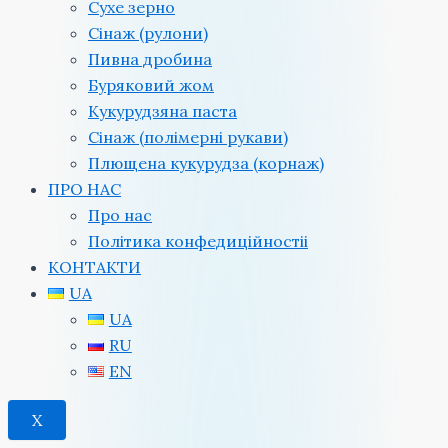
Сухе зерно
Сінаж (рулони)
Пивна дробина
Буряковий жом
Кукурудзяна паста
Сінаж (полімерні рукави)
Плющена кукурудза (корнаж)
ПРО НАС
Про нас
Політика конфедиційностіi
КОНТАКТИ
UA
UA
RU
EN
X