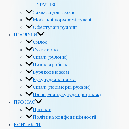
ЗРМ-180
Захвати для тюків
Мобільні кормозмішувачі
Обмотувачі рулонів
ПОСЛУГИ
Силос
Сухе зерно
Сінаж (рулони)
Пивна дробина
Буряковий жом
Кукурудзяна паста
Сінаж (полімерні рукави)
Плющена кукурудза (корнаж)
ПРО НАС
Про нас
Політика конфедиційностіi
КОНТАКТИ