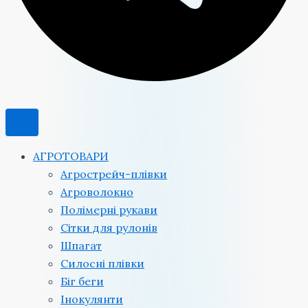
АГРОТОВАРИ
Агрострейч-плівки
Агроволокно
Полімерні рукави
Сітки для рулонів
Шпагат
Силосні плівки
Біг беги
Інокулянти