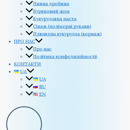
Пивна дробина
Буряковий жом
Кукурудзяна паста
Сінаж (полімерні рукави)
Плющена кукурудза (корнаж)
ПРО НАС
Про нас
Політика конфедиційностіi
КОНТАКТИ
UA
UA
RU
EN