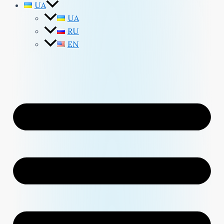
UA
UA
RU
EN