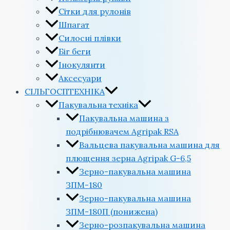
Сітки для рулонів
Шпагат
Силосні плівки
Біг беги
Інокулянти
Аксесуари
СІЛЬГОСПТЕХНІКА
Пакувальна техніка
Пакувальна машина з
подрібнювачем Agripak RSA
Вальцева пакувальна машина для
плющення зерна Agripak G-6,5
Зерно-пакувальна машина
ЗПМ-180
Зерно-пакувальна машина
ЗПМ-180П (понижена)
Зерно-розпакувальна машина