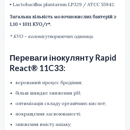
• Lactobacillus рlantarum LP329 / ATCC 55942.
Загальна кількість молочнокислих бактерій ≥
1,10 × 1011 КУО/г*.
* КУО – колонієутворюючих одиниць
Переваги інокулянту Rapid
React® 11C33:
керований процес бродіння;
більш швидке зниження рН;
оптимізація складу органічних кислот;
покращення засвоюваності;
зниження вмісту аміаку;