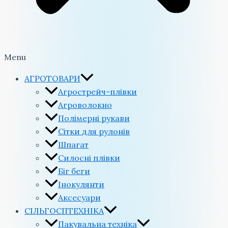
Menu
АГРОТОВАРИ
Агрострейч-плівки
Агроволокно
Полімерні рукави
Сітки для рулонів
Шпагат
Силосні плівки
Біг беги
Інокулянти
Аксесуари
СІЛЬГОСПТЕХНІКА
Пакувальна техніка