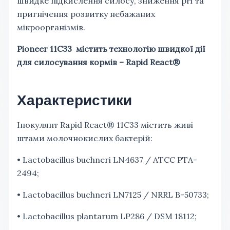
швидке підкислення силосу, зниження рН та
пригнічення розвитку небажаних
мікроорганізмів
.
Pioneer 11C33 містить технологію швидкої дії
для силосування кормів – Rapid React®
Характеристики
Інокулянт Rapid React® 11С33 містить живі
штами молочнокислих бактерій:
• Lactobacillus buchneri LN4637 / ATCC PTA-
2494;
• Lactobacillus buchneri LN7125 / NRRL B-50733;
• Lactobacillus рlantarum LP286 / DSM 18112;