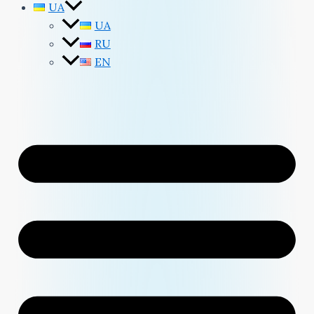
UA
UA
RU
EN