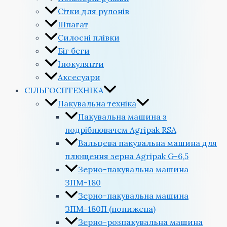
Сітки для рулонів
Шпагат
Силосні плівки
Біг беги
Інокулянти
Аксесуари
СІЛЬГОСПТЕХНІКА
Пакувальна техніка
Пакувальна машина з
подрібнювачем Agripak RSA
Вальцева пакувальна машина для
плющення зерна Agripak G-6,5
Зерно-пакувальна машина
ЗПМ-180
Зерно-пакувальна машина
ЗПМ-180П (понижена)
Зерно-розпакувальна машина