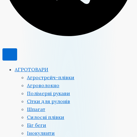
АГРОТОВАРИ
Агрострейч-плівки
Агроволокно
Полімерні рукави
Сітки для рулонів
Шпагат
Силосні плівки
Біг беги
Інокулянти