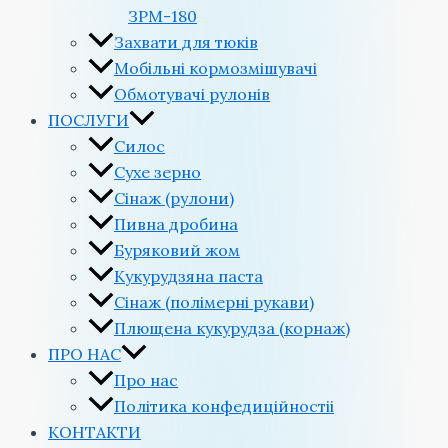
ЗРМ-180
Захвати для тюків
Мобільні кормозмішувачі
Обмотувачі рулонів
ПОСЛУГИ
Силос
Сухе зерно
Сінаж (рулони)
Пивна дробина
Буряковий жом
Кукурудзяна паста
Сінаж (полімерні рукави)
Плющена кукурудза (корнаж)
ПРО НАС
Про нас
Політика конфедиційностіi
КОНТАКТИ