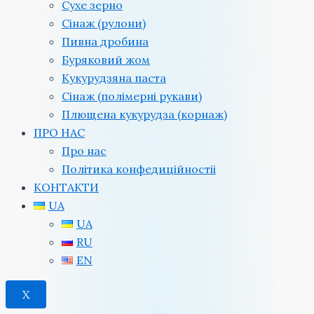
Сухе зерно
Сінаж (рулони)
Пивна дробина
Буряковий жом
Кукурудзяна паста
Сінаж (полімерні рукави)
Плющена кукурудза (корнаж)
ПРО НАС
Про нас
Політика конфедиційностіi
КОНТАКТИ
UA
UA
RU
EN
X