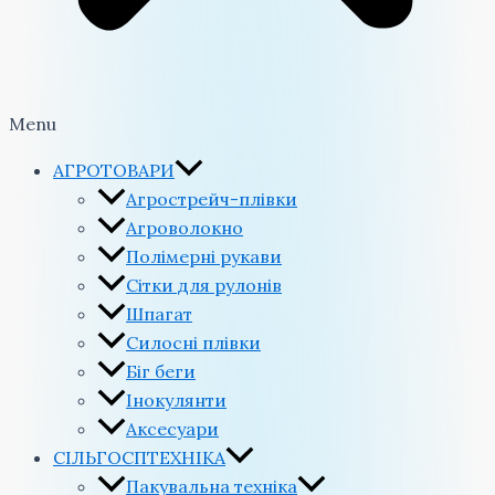
Menu
АГРОТОВАРИ
Агрострейч-плівки
Агроволокно
Полімерні рукави
Сітки для рулонів
Шпагат
Силосні плівки
Біг беги
Інокулянти
Аксесуари
СІЛЬГОСПТЕХНІКА
Пакувальна техніка