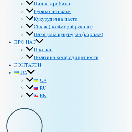
Пивна дробина
Буряковий жом
Кукурудзяна паста
Сінаж (полімерні рукави)
Плющена кукурудза (корнаж)
ПРО НАС
Про нас
Політика конфедиційностіi
КОНТАКТИ
UA
UA
RU
EN