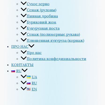
Сухое зерно
Сенаж (рулоны)
Пивная дробина
Буряковий жом
Кукурузная поста
Сенаж (полимерные рукава)
Плющенная кукуруза (корнаж)
ПРО НАС
Про нас
Политика конфедициальности
КОНТАКТЫ
RU
UA
RU
EN