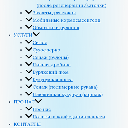
(после регенерации/заточки)
Захваты для тюков
Мобильные кормосмесители
Обмотчики рулонов
УСЛУГИ
Силос
Сухое зерно
Сенаж (рулоны)
Пивная дробина
Буряковий жом
Кукурузная поста
Сенаж (полимерные рукава)
Плющенная кукуруза (корнаж)
ПРО НАС
Про нас
Политика конфедициальности
КОНТАКТЫ