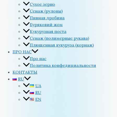
Сухое зерно
Сенаж (рулоны)
Пивная дробина
Буряковий жом
Кукурузная поста
Сенаж (полимерные рукава)
Плющенная кукуруза (корнаж)
ПРО НАС
Про нас
Политика конфедициальности
КОНТАКТЫ
RU
UA
RU
EN