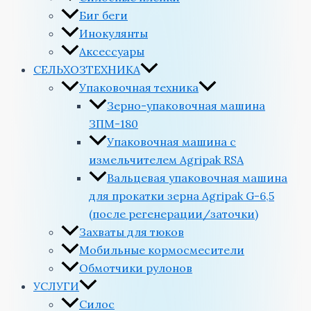
Биг беги
Инокулянты
Аксессуары
СЕЛЬХОЗТЕХНИКА
Упаковочная техника
Зерно-упаковочная машина
ЗПМ-180
Упаковочная машина с
измельчителем Agripak RSA
Вальцевая упаковочная машина
для прокатки зерна Agripak G-6,5
(после регенерации/заточки)
Захваты для тюков
Мобильные кормосмесители
Обмотчики рулонов
УСЛУГИ
Силос