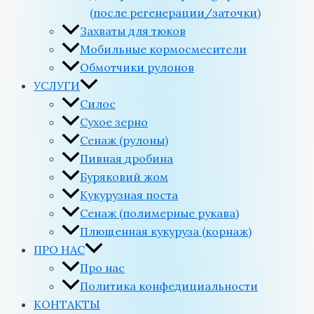
(после регенерации/заточки)
Захваты для тюков
Мобильные кормосмесители
Обмотчики рулонов
УСЛУГИ
Силос
Сухое зерно
Сенаж (рулоны)
Пивная дробина
Буряковий жом
Кукурузная поста
Сенаж (полимерные рукава)
Плющенная кукуруза (корнаж)
ПРО НАС
Про нас
Политика конфедициальности
КОНТАКТЫ