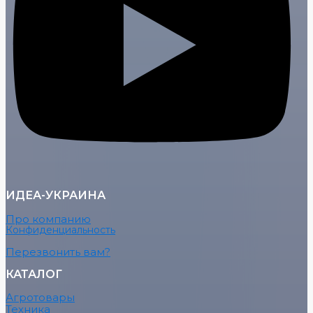
ИДЕА-УКРАИНА
Про компанию
Конфиденциальность
Перезвонить вам?
КАТАЛОГ
Агротовары
Техника