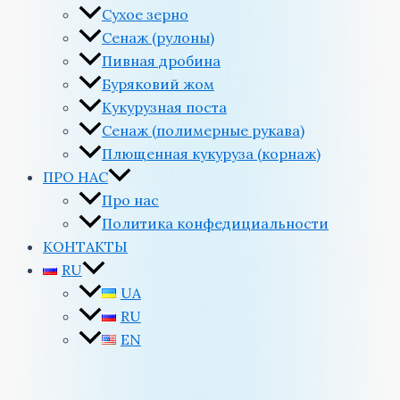
Сухое зерно
Сенаж (рулоны)
Пивная дробина
Буряковий жом
Кукурузная поста
Сенаж (полимерные рукава)
Плющенная кукуруза (корнаж)
ПРО НАС
Про нас
Политика конфедициальности
КОНТАКТЫ
RU
UA
RU
EN