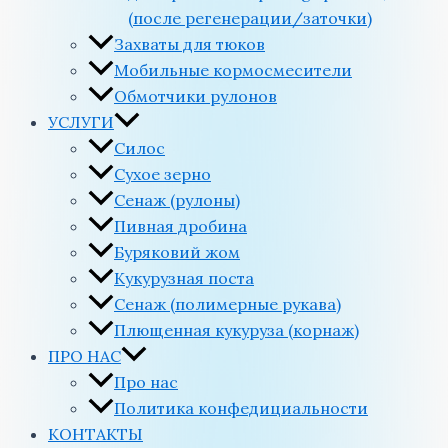
(после регенерации/заточки)
Захваты для тюков
Мобильные кормосмесители
Обмотчики рулонов
УСЛУГИ
Силос
Сухое зерно
Сенаж (рулоны)
Пивная дробина
Буряковий жом
Кукурузная поста
Сенаж (полимерные рукава)
Плющенная кукуруза (корнаж)
ПРО НАС
Про нас
Политика конфедициальности
КОНТАКТЫ