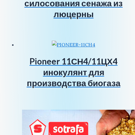
силосования сенажа из
люцерны
Pioneer 11СН4/11ЦХ4
инокулянт для
производства биогаза