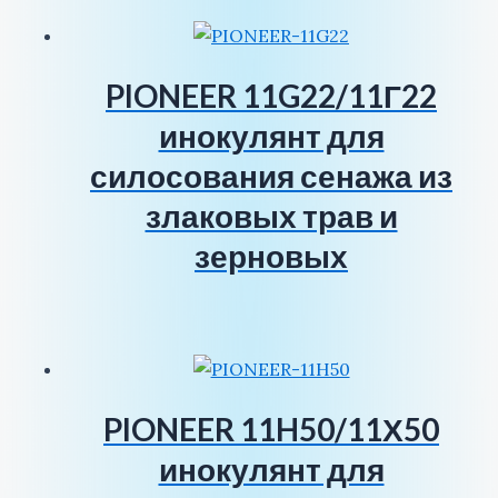
PIONEER 11G22/11Г22
инокулянт для
силосования сенажа из
злаковых трав и
зерновых
PIONEER 11H50/11Х50
инокулянт для