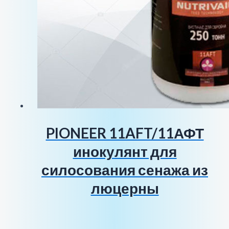
PIONEER 11AFT/11АФТ
инокулянт для
силосования сенажа из
люцерны