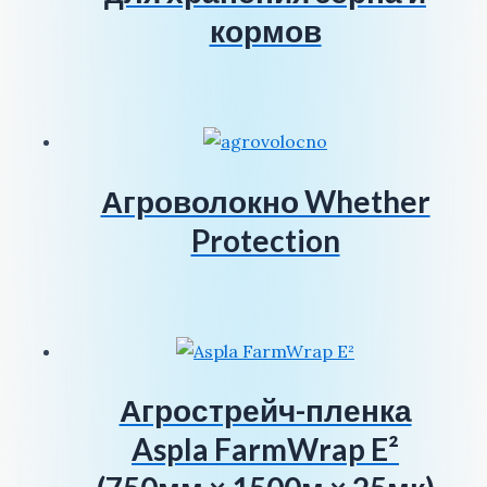
кормов
Агроволокно Whether
Protection
Агрострейч-пленка
Aspla FarmWrap E²