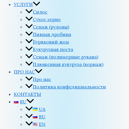
УСЛУГИ
Силос
Сухое зерно
Сенаж (рулоны)
Пивная дробина
Буряковий жом
Кукурузная поста
Сенаж (полимерные рукава)
Плющенная кукуруза (корнаж)
ПРО НАС
Про нас
Политика конфедициальности
КОНТАКТЫ
RU
UA
RU
EN